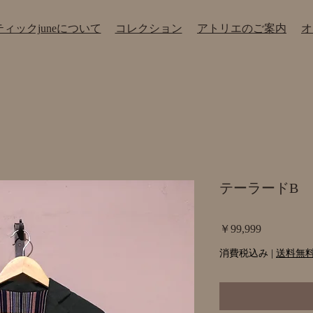
ティックjuneについて
​コレクション
​アトリエのご案内
​
テーラードB
価
￥99,999
格
消費税込み
|
送料無